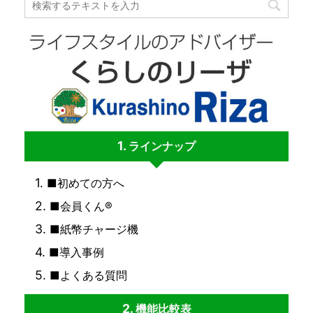
ラインナップ
■初めての方へ
■会員くん®
■紙幣チャージ機
■導入事例
■よくある質問
機能比較表